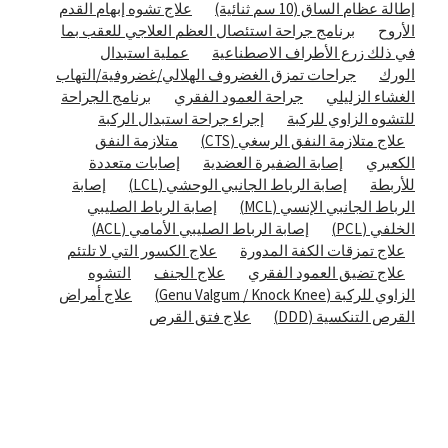
إطالة عظام الساق (10 سم ثنائية)
علاج تشوه إبهام القدم
الأروح
برنامج جراحة استئصال العظم العلاجي للعقب بما
في ذلك زرع الأطراف الاصطناعية
عملية استبدال
الورك
جراحات تمزق الغضروف الهلالي/غضروفية/التهاب
الغشاء الزليلي
جراحة العمود الفقري
برنامج الجراحة
للتشوه الزاوي للركبة
إجراء جراحة استبدال الركبة
علاج متلازمة النفق الرسغي (CTS)
متلازمة النفق
الكعبري
إصابة الضفيرة العضدية
إصابات متعددة
للأربطة
إصابة الرباط الجانبي الوحشي (LCL)
إصابة
الرباط الجانبي الإنسي (MCL)
إصابة الرباط الصليبي
الخلفي (PCL)
إصابة الرباط الصليبي الأمامي (ACL)
علاج تمزقات الكفة المدورة
علاج الكسور التي لا تلتئم
علاج تضيق العمود الفقري
علاج الجنف
التشوه
الزاوي للركبة (Genu Valgum / Knock Knee)
علاج أمراض
القرص التنكسية (DDD)
علاج فتق القرص