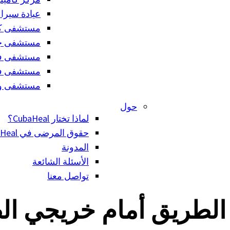
عيادة سيرا 
مستشفى كوم
مستشفى جام
مستشفى فرا
مستشفى فرو
مستشفى ويل
حول
لماذا تختار CubaHeal؟
حقوق المرضى في CubaHeal
المدونة
الأسئلة الشائعة
تواصل معنا
الطريق أمام خريجي ال