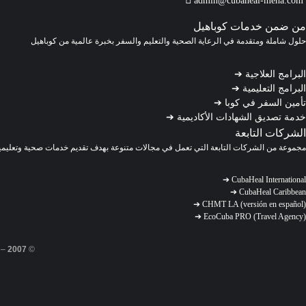
من ضمن خدمات كوباهيل
حلول شاملة ومتقدمة في الرعاية الصحية والتعليم والسفر بخبرة عالمية من كوباهيل
البرامج العلاجية
➔
البرامج التعليمية
➔
تأمين السفر في كوبا
➔
خدمة تصديق الشهادات الأكاديمية
➔
الشركات التابعة
مجموعة من الشركات التابعة التي تعمل في مجالات متنوعة بهدف تقديم خدمات صحية وتعليمي
➔
CubaHeal International
➔
CubaHeal Caribbean
➔
CHMT LA (versión en español)
➔
EcoCuba PRO (Travel Agency)
–
2007
©