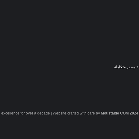
ة وسفر متكاملة.
g excellence for over a decade | Website crafted with care by
Moustaide COM
2024