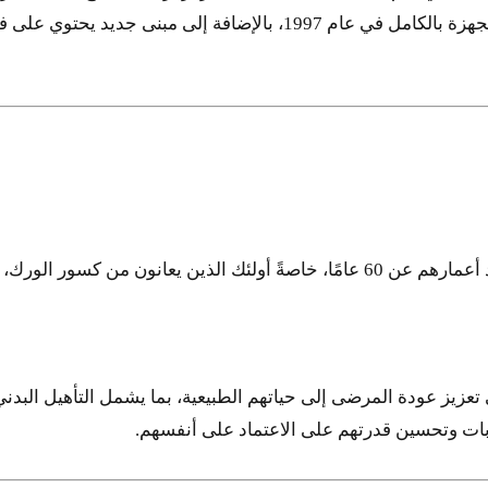
العظام للمسنين. وبتوجيهات هذا البرنامج، تم إنشاء غرفة طوارئ مجهزة بالكامل في
يوفر المستشفى خدمات متقدمة لمرضى جراحة العظام الذين تزيد أعمارهم عن 60 عامًا، خاصةً 
عزيز عودة المرضى إلى حياتهم الطبيعية، بما يشمل التأهيل البدن
ات وتحسين قدرتهم على الاعتماد على أنفسهم.