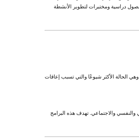
 عام 1997، بالإضافة إلى مبنى جديد يحتوي على فصول دراسية ومختبرات لتطوير الأنشطة
أولئك الذين يعانون من كسور الورك، وهي الحالة الأكثر شيوعًا والتي تسبب إعاقات
ي والنفسي والاجتماعي. تهدف هذه البرامج