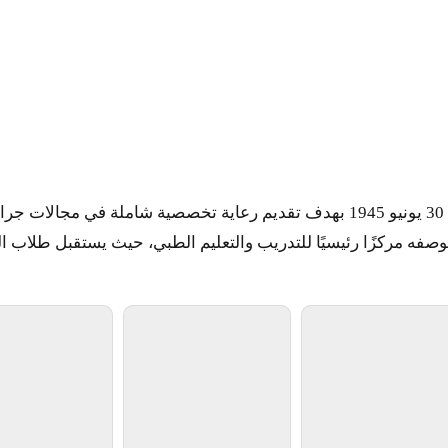
يغيز التعليمي لجراحة
تأسس مستشفى فروكتوسو رودريغيز التعليمي لجراحة العظام في 30 يونيو 1945 بهدف تقديم رعا
ه مركزًا رئيسيًا للتدريب والتعليم الطبي، حيث يستقبل طلاب ال