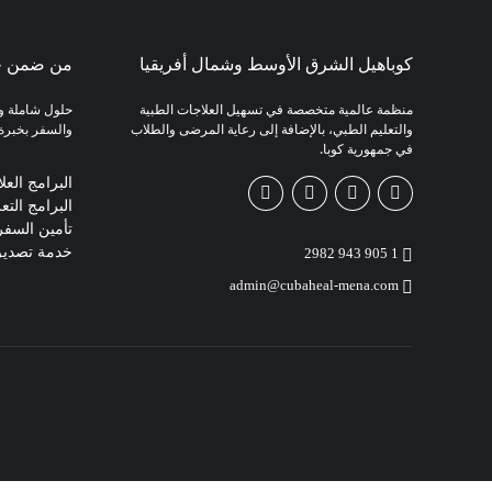
كوباهيل الشرق الأوسط وشمال أفريقيا
من ضمن خ
منظمة عالمية متخصصة في تسهيل العلاجات الطبية
حلول شاملة وم
والتعليم الطبي، بالإضافة إلى رعاية المرضى والطلاب
والسفر بخبرة 
في جمهورية كوبا.
البرامج العل
البرامج التع
تأمين السفر
خدمة تصديق 
1 905 943 2982
admin@cubaheal-mena.com