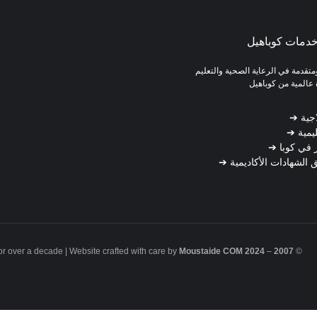
دمات كوباهيل
تقدمة في الرعاية الصحية والتعليم
عالمية من كوباهيل
اجية
➔
ليمية
➔
 في كوبا
➔
الشهادات الأكاديمية
➔
or over a decade | Website crafted with care by
Moustaide COM
2024
–
2007
©