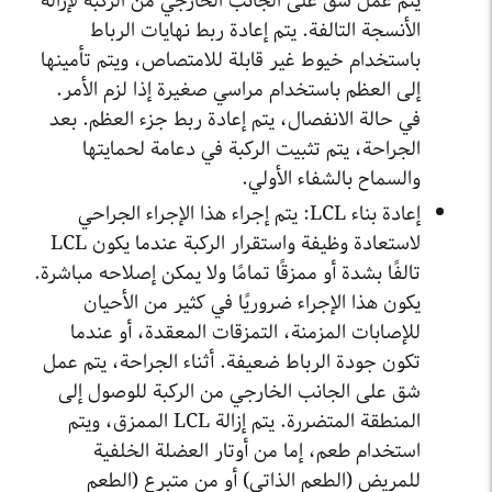
يتم عمل شق على الجانب الخارجي من الركبة لإزالة
الأنسجة التالفة. يتم إعادة ربط نهايات الرباط
باستخدام خيوط غير قابلة للامتصاص، ويتم تأمينها
إلى العظم باستخدام مراسي صغيرة إذا لزم الأمر.
في حالة الانفصال، يتم إعادة ربط جزء العظم. بعد
الجراحة، يتم تثبيت الركبة في دعامة لحمايتها
والسماح بالشفاء الأولي.
إعادة بناء LCL: يتم إجراء هذا الإجراء الجراحي
لاستعادة وظيفة واستقرار الركبة عندما يكون LCL
تالفًا بشدة أو ممزقًا تمامًا ولا يمكن إصلاحه مباشرة.
يكون هذا الإجراء ضروريًا في كثير من الأحيان
للإصابات المزمنة، التمزقات المعقدة، أو عندما
تكون جودة الرباط ضعيفة. أثناء الجراحة، يتم عمل
شق على الجانب الخارجي من الركبة للوصول إلى
المنطقة المتضررة. يتم إزالة LCL الممزق، ويتم
استخدام طعم، إما من أوتار العضلة الخلفية
للمريض (الطعم الذاتي) أو من متبرع (الطعم