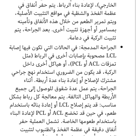
الخارجي)، لإعادة بناء الرباط. يتم حفر أنفاق في
عظمة الفخذ والشظية في مواقع التثبيت الأصلية،
ويتم تمرير الطعم من خلال هذه الأنفاق وتأمينه
بمسامير أو أجهزة تثبيت أخرى. بعد الجراحة، يتم
تثبيت الركبة في دعامة.
الجراحة المدمجة: في الحالات التي تكون فيها إصابة
LCL مصحوبة بإصابات أخرى في الرباط (مثل
تمزقات ACL أو PCL)، أو هياكل أخرى داخل
الركبة، قد يكون من الضروري استخدام نهج جراحي
مشترك لإصلاح أو إعادة بناء عدة أربطة. أثناء
الجراحة، يتم عمل عدة شقوق للوصول إلى جميع
الأربطة والهياكل التالفة. يتم معالجة كل رباط بشكل
مناسب: قد يتم إصلاح LCL أو إعادة بنائه باستخدام
طعم، في حين قد تخضع ACL أو PCL لإعادة البناء
باستخدام طعومها الخاصة. تشمل العملية حفر
أنفاق دقيقة في عظمة الفخذ والظنبوب لتثبيت