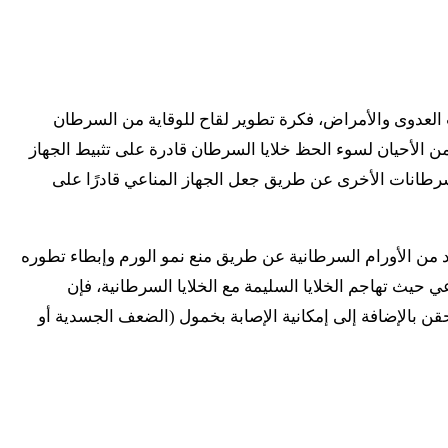
 العدوى والأمراض، فكرة تطوير لقاح للوقاية من السرطان
 الأحيان لسوء الحظ خلايا السرطان قادرة على تثبيط الجهاز
لسرطانات الأخرى عن طريق جعل الجهاز المناعي قادرًا على
مناعية هرمونية وخلوية ضد غانغليوزيد NeuGc GM3 الموجود في نسيج العديد من الأورام السرطانية عن طريق منع نمو الورم وإبطاء تطوره
ي حيث تهاجم الخلايا السليمة مع الخلايا السرطانية، فإن
ن بالإضافة إلى إمكانية الإصابة بخمول (الضعف الجسدية أو