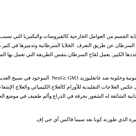
اية الجسم من العوامل الخارجية كالفيروسات والبكتيريا التي تسبب
لسرطان عن طريق التعرف الخلايا السرطانية وتدميرها في كثير من
عددها الكبير. يعمل لقاح السرطان بنفس الطريقة التي تعمل بها ا
أحد هذه اللقاحات هو راكوتيوماب والذي يحفز استجابة 
كس العلاجات التقليدية للأورام كالعلاج الكيميائي والعلاج الإشعاع
نية الشائعة له الشعور بحرقة في الذراع وألم طفيف في موضع الحق
صغيرة الذي طورته كوبا بعد سيما فاكس أي جي إف