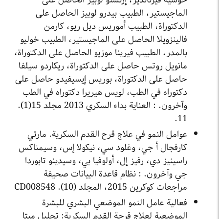
خوسيه فيرنانديز، إرنستو لوبيز الحاصل على
الماجيستير، الطبيب بيدرو لوبيز الحاصل على
الدكتوراة، الطبيب أموريس ديل ريو، كارمن
فالينزويلا الحاصل على الماجيستير، الطبيب خوليو
بالمدر، الطبيب فيرينا موزيو الحاصل على الدكتوراة،
مانويل روتس حاصل على الدكتوراة، ريكاردو سيلفا
حاصل على الدكتوراة، بوريس إيسيفيدو حاصل على
دكتوراه في الطب، لويس هيريرا دكتوراه في الطب
وآخرون. : العناية بداء السكري 2013 مجلد 15(1).
11.
عوامل النمو في علاج قرح القدم السكرية. مارتي
كارفجال أ جي، وغلود سي، نيكولا إس، وسيمناكس
راسينيز دي، رفيز إل، أولوفيا بي، وسيدينو تابوردا
جي وآخرون. : نظام قاعدة البيانات صحيفة
مراجعات كوكرين 2015، المجلد (10). CD008548
فعالية عامل النمو الموضعي البشري للبشرة
الموضعية لعلاج قرحة القدم السكرية: تحليل ميتا