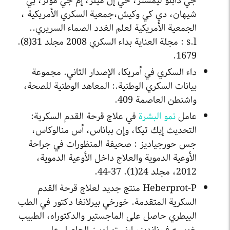
جي دابلو ليمستر، حي إل ميلز، إم جي مولر، بي
شيهان، دي كي وكيش،جمعية السكري الأمريكية ،
الجمعية الأمريكية لعلم الغدد الصماء السريري..
s.l : مجلة العناية بداء السكري 2008 مجلد 31(8).
1679.
داء السكري في أمريكا، الإصدار الثاني. مجموعة
بيانات السكري الوطنية.: المعاهد الوطنية للصحة،
واشنطن العاصمة 409.
عامل
نمو البشرة
في علاج قرحة القدم السكرية:
التحديث إيك تيكا، وإن بباناس، أس منالوكاس،
جس حورجياديز : صحيفة المنظورات في جراحة
الأوعية الدموية والعلاج داخل الأوعية الدموية،
2012، مجلد 24(1). 37-44.
Heberprot-P منتج جديد لعلاج قرحة القدم
السكرية المتقدمة. خورخي بيرلانغا دكتور في الطب
البيطري حاصل على الماجستير والدكتوراه، الطبيب