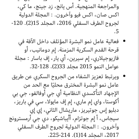
والمراجعة المنهجية. أس يانج، زد جينج، ما كي،
اكس صان، اكس فيو وآخرون. : المجلة الدولية
لجروح الطرف السفلي 2016، المجلد 15(2). 120-
5.
فعالية عامل نمو البشرة المؤتلف داخل الآفة في
قرحة القدم السكرية المزمنة. إم دومانيب، أو
فازيوجيلاري، إم سيرين، أي يار، إف باسار : مجلة
عوامل النمو 2015 مجلد 33(2). 128-32.
ويرتبط تعزيز الشفاء من الجروح السكري عن طريق
عامل نمو البشرة المخترق محليًا مع الحد من
الإجهاد التأكسدي النظامية أي جي أوفالفو، جي بي
أكوستا، واي إم ماري، إم إف مايولا، سي في باريز،
دبليو إس جوتيريز، ماريشال الثاني، إي إي
سيجاس، أ إم جوتزام، أأيباشيكو، دي جي أرمسترونج
وآخرون. : المجلة الدولية لجروح الطرف السفلي
2017، المجلد 14(1). 214-225.