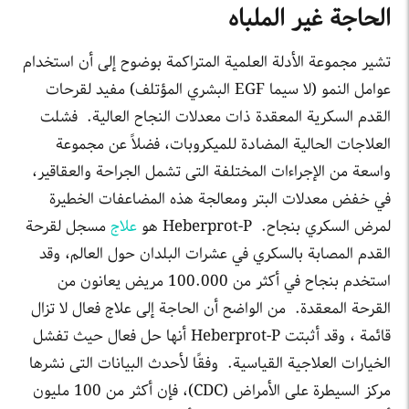
الحاجة غير الملباه
تشير مجموعة الأدلة العلمية المتراكمة بوضوح إلى أن استخدام
عوامل النمو (لا سيما EGF البشري المؤتلف) مفيد لقرحات
القدم السكرية المعقدة ذات معدلات النجاح العالية. فشلت
العلاجات الحالية المضادة للميكروبات، فضلاً عن مجموعة
واسعة من الإجراءات المختلفة التى تشمل الجراحة والعقاقير،
في خفض معدلات البتر ومعالجة هذه المضاعفات الخطيرة
لمرض السكري بنجاح. Heberprot-P هو
علاج
مسجل لقرحة
القدم المصابة بالسكري في عشرات البلدان حول العالم، وقد
استخدم بنجاح في أكثر من 100.000 مريض يعانون من
القرحة المعقدة. من الواضح أن الحاجة إلى علاج فعال لا تزال
قائمة ، وقد أثبتت Heberprot-P أنها حل فعال حيث تفشل
الخيارات العلاجية القياسية. وفقًا لأحدث البيانات التى نشرها
مركز السيطرة على الأمراض (CDC)، فإن أكثر من 100 مليون