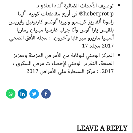
توصيف الأحداث الضائرة أثناء العلاج بـ
heberprot-p® في أربع مقاطعات كوبية. ألينا
رامونا ألفاريز كريسبو وليوبا ألونسو كاربونيل وإيزيس
بلقيس يارا ألوس وآنا جوليا غارسيا ميليان وماريا
أسيليا ماريرو ميراغايا وآخرون. : مجلة الأفق الصحي
2017 مجلد 17.
المركز الوطني للوقاية من الأمراض المزمنة وتعزيز
الصحة. التقرير الوطني لإحصاءات مرض السكري ،
2017. : مركز السيطرة على الأمراض 2017
LEAVE A REPLY