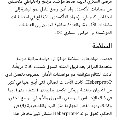
مرضى السكري لديهم ضغط مؤكسد مرتفع واحتياطي منخفض
من مضادات الأكسدة. وقد أدى وضع عامل نمو البشرة إلى
انخفاض كبير في الإجهاد التأكسدي والارتفاع في احتياطيات
مضادات الأكسدة، والعودة مباشرة التوازن إلى العمليات
المؤكسدة في مرضى السكري (8).
السلامة
فحصت مواصفات السلامة مؤخرًا في دراسة مراقبة طولية
متعددة المراكز بعد نزول المنتج السوق شملت 260 مريضًا.
كانت النتائج متوافقة مع مواصفات الأمان المعروف بالفعل لدى
Heberprot-P. كانت الأحداث الضائرة التى أبلغ عنها في كثير
من الأحيان معتدلة ويمكن عكسها بطبيعتها (الشفاء منها)، بما
في ذلك الإحساس الموضعي بالحروق والألم في موضع الحقن،
وكذلك ردود الفعل الجهازية مثل البرد والقشعريرة (9) في
الختام، تفوق فوائد Heberprot-P بشكل كبير مخاطر هذا