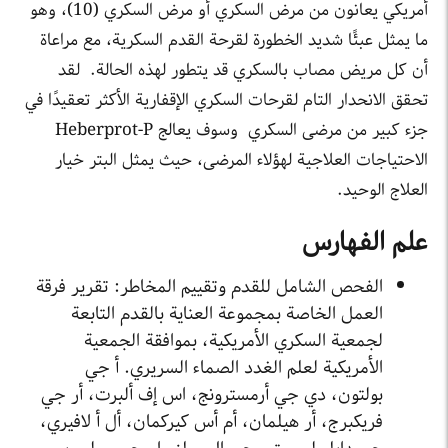
أمريكي يعانون من مرض السكري أو مرض السكري (10)، وهو
ما يمثل عبئًا شديد الخطورة لقرحة القدم السكرية، مع مراعاة
أن كل مريض مصاب بالسكري قد يتطور لهذه الحالة. لقد
تحقق الانحدار التام لقرحات السكري الإقفارية الأكثر تعقيدًا في
جزء كبير من مرضى السكري وسوف يعالج Heberprot-P
الاحتياجات العلاجية لهؤلاء المرضى، حيث يمثل البتر خيار
العلاج الوحيد.
علم الفهارس
الفحص الشامل للقدم وتقييم المخاطر: تقرير فرقة
العمل الخاصة بمجموعة العناية بالقدم التابعة
لجمعية السكري الأمريكية، بموافقة الجمعية
الأمريكية لعلم الغدد الصماء السريري. أ جي
بولتون، دي جي أرمسترونج، اس إف ألبرت، أر جي
فريكبرج، أر هيلمان، أم أس كيركمان، أل أ لافيري،