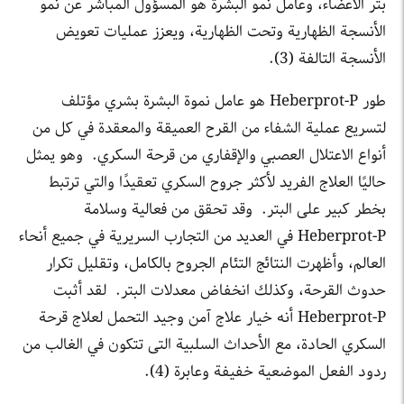
بتر الأعضاء، وعامل نمو البشرة هو المسؤول المباشر عن نمو
الأنسجة الظهارية وتحت الظهارية، ويعزز عمليات تعويض
الأنسجة التالفة (3).
طور Heberprot-P هو عامل نموة البشرة بشري مؤتلف
لتسريع عملية الشفاء من القرح العميقة والمعقدة في كل من
أنواع الاعتلال العصبي والإقفاري من قرحة السكري. وهو يمثل
حاليًا العلاج الفريد لأكثر جروح السكري تعقيدًا والتي ترتبط
بخطر كبير على البتر. وقد تحقق من فعالية وسلامة
Heberprot-P في العديد من التجارب السريرية في جميع أنحاء
العالم، وأظهرت النتائج التئام الجروح بالكامل، وتقليل تكرار
حدوث القرحة، وكذلك انخفاض معدلات البتر. لقد أثبت
Heberprot-P أنه خيار علاج آمن وجيد التحمل لعلاج قرحة
السكري الحادة، مع الأحداث السلبية التى تتكون في الغالب من
ردود الفعل الموضعية خفيفة وعابرة (4).