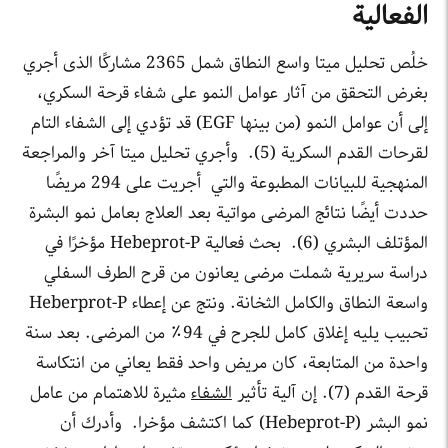
الفعالية
خلُص تحليل ميتا واسع النطاق شمل 2365 مشاركًا الذى أجري
بغرض التحقق من آثار عوامل النمو على شفاء قرحة السكري،
إلى أن عوامل النمو (من بينها EGF) قد تؤدي إلى الشفاء التام
لقرحات القدم السكرية (5). وأجري تحليل ميتا آخر والمراجعة
المنهجية للبيانات المطبوعة والتي أجريت على 294 مريضًا
حددت أيضًا نتائج المرضى مواتية بعد العلاج بعامل نمو البشرة
المؤتلف البشري (6). بحث فعالية Hebeprot-P مؤخرًا في
دراسة سريرية شملت مرضى يعانون من قرح الطرف السفلي
واسعة النطاق والكامل الثخانة. ونتج عن إعطاء Heberprot-P
تحبيب يليه إغلاق كامل للجرح في 94٪ من المرضى. بعد سنة
واحدة من المتابعة، كان مريض واحد فقط يعاني من انتكاسة
قرحة القدم (7). إن آلية تأثير
الشفاء
مثيرة للاهتمام من عامل
نمو البشر (Hebeprot-P) كما اكتشف مؤخرا. وأدرك أن