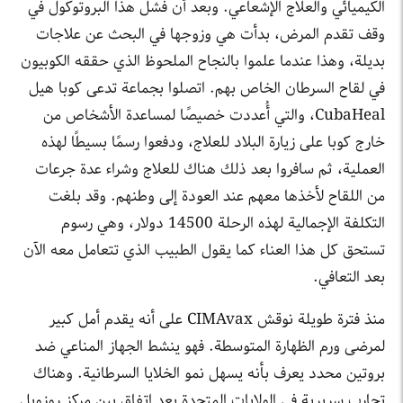
الكيميائي والعلاج الإشعاعي. وبعد أن فشل هذا البروتوكول في
وقف تقدم المرض، بدأت هي وزوجها في البحث عن علاجات
بديلة، وهذا عندما علموا بالنجاح الملحوظ الذي حققه الكوبيون
في لقاح السرطان الخاص بهم. اتصلوا بجماعة تدعى كوبا هيل
CubaHeal، والتي أُعددت خصيصًا لمساعدة الأشخاص من
خارج كوبا على زيارة البلاد للعلاج، ودفعوا رسمًا بسيطًا لهذه
العملية، ثم سافروا بعد ذلك هناك للعلاج وشراء عدة جرعات
من اللقاح لأخذها معهم عند العودة إلى وطنهم. وقد بلغت
التكلفة الإجمالية لهذه الرحلة 14500 دولار، وهي رسوم
تستحق كل هذا العناء كما يقول الطبيب الذي تتعامل معه الآن
بعد التعافي.
منذ فترة طويلة نوقش CIMAvax على أنه يقدم أمل كبير
لمرضى ورم الظهارة المتوسطة. فهو ينشط الجهاز المناعي ضد
بروتين محدد يعرف بأنه يسهل نمو الخلايا السرطانية. وهناك
تجارب سريرية في الولايات المتحدة بعد اتفاق بين مركز روزويل