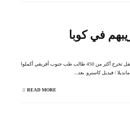
جنوب أفريقيا ترحب بأكثر من 450 طالب طب تم تدريبهم في كوبا ترأس نائب وزير الصحة، الدكتور سيبونجيسيني دلومو، حفل تخرج أكثر من 450 طالب طب جنوب أفريقي أكملوا
ديلا / فيديل كاسترو. بعد...
READ MORE