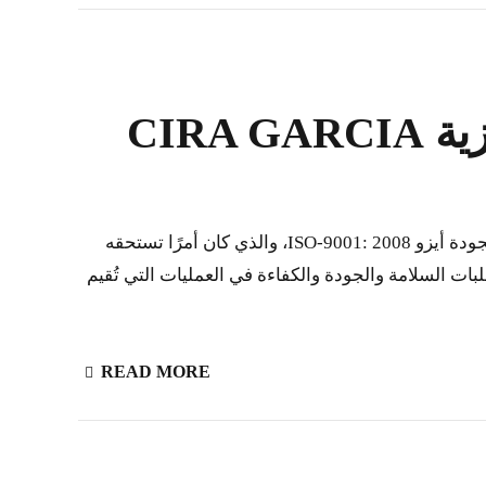
CIRA
مقدمة : عيادة سيرا جارتشيا المركزية Cira Garcia الواقعة في هافانا مركز طبي للصحة العامة ، التي حصلت على شهادة الجودة أيزو ISO-9001: 2008، والذي كان أمرًا تستحقه
ات السلامة والجودة والكفاءة في العمليات التي تُقيم
READ MORE