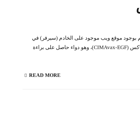
امل نمو البشرة-سيمافاكس بتاريخ 13 يوليو، 2015، كان مركز علم المناعة الجزيئي (CIM) على علم بوجود موقع ويب موجود على الخادم (سيرفر) في
سياتل بالولايات المتحدة الأمريكية www.cimavaxcuba.com))، والذى يوفر الترويج الاحتيالي للقاح عامل نمو البشرة-سيمافاكس (CIMAvax-EGF)، وهو دواء حاصل على براءة
READ MORE